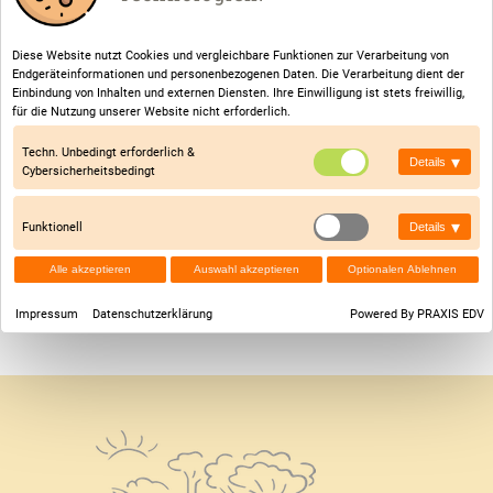
Diese Website nutzt Cookies und vergleichbare Funktionen zur Verarbeitung von
Endgeräteinformationen und personenbezogenen Daten. Die Verarbeitung dient der
Einbindung von Inhalten und externen Diensten. Ihre Einwilligung ist stets freiwillig,
für die Nutzung unserer Website nicht erforderlich.
Techn. Unbedingt erforderlich &
▾
Details
Cybersicherheitsbedingt
Klasse: 4c
▾
Funktionell
Details
Lehrer: Frau Müller Anne
Alle akzeptieren
Auswahl akzeptieren
Optionalen Ablehnen
Erzieher: Frau Wenderott Katja
Impressum
Datenschutzerklärung
Powered By PRAXIS EDV